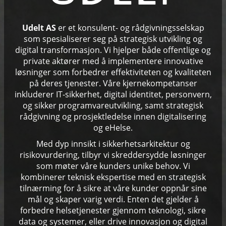
Udelt AS
er et konsulent- og rådgivningsselskap
som spesialiserer seg på strategisk utvikling og
digital transformasjon. Vi hjelper både offentlige og
private aktører med å implementere innovative
løsninger som forbedrer effektiviteten og kvaliteten
på deres tjenester. Våre kjernekompetanser
inkluderer IT-sikkerhet, digital identitet, personvern,
og sikker programvareutvikling, samt strategisk
rådgivning og prosjektledelse innen digitalisering
og eHelse.
Med dyp innsikt i sikkerhetsarkitektur og
risikovurdering, tilbyr vi skreddersydde løsninger
som møter våre kunders unike behov. Vi
kombinerer teknisk ekspertise med en strategisk
tilnærming for å sikre at våre kunder oppnår sine
mål og skaper varig verdi. Enten det gjelder å
forbedre helsetjenester gjennom teknologi, sikre
data og systemer, eller drive innovasjon og digital